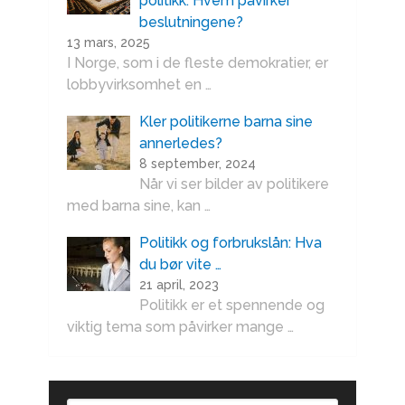
politikk: Hvem påvirker
beslutningene?
13 mars, 2025
I Norge, som i de fleste demokratier, er
lobbyvirksomhet en …
Kler politikerne barna sine
annerledes?
8 september, 2024
Når vi ser bilder av politikere
med barna sine, kan …
Politikk og forbrukslån: Hva
du bør vite …
21 april, 2023
Politikk er et spennende og
viktig tema som påvirker mange …